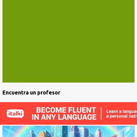
Encuentra un profesor
E
n
t
r
a