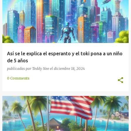
d
a
s
Así se le explica el esperanto y el toki pona a un niño
de 5 años
publicadas por
Teddy Nee
el
diciembre 18, 2024
0 Comments