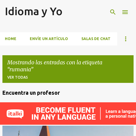
Idioma y Yo
Ir al contenido principal
HOME
ENVÍE UN ARTÍCULO
SALAS DE CHAT
Mostrando las entradas con la etiqueta
rumania
VER TODAS
Encuentra un profesor
E
n
t
r
a