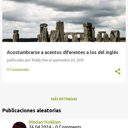
d
a
s
Acostumbrarse a acentos diferentes a los del inglés
publicadas por
Teddy Nee
el
septiembre 03, 2017
0 Comments
MÁS ENTRADAS
Publicaciones aleatorias
Medan Hokkien
26.04.2024 - 0 Comments