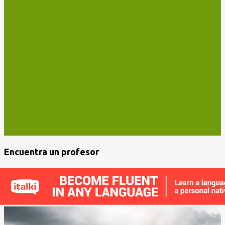
Encuentra un profesor
E
n
t
r
a