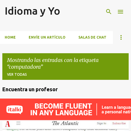
Idioma y Yo
Ir al contenido principal
HOME
ENVÍE UN ARTÍCULO
SALAS DE CHAT
Mostrando las entradas con la etiqueta
computadora
VER TODAS
Encuentra un profesor
E
n
t
r
a