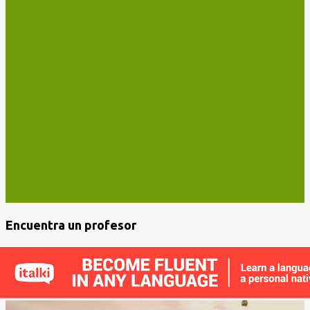
Encuentra un profesor
E
n
t
r