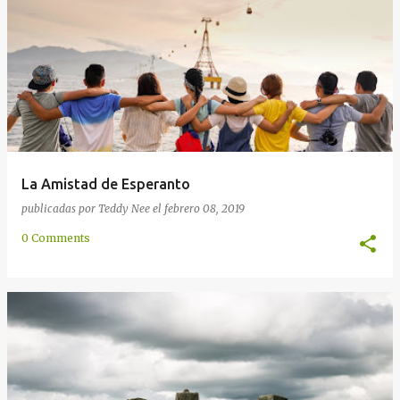
a
d
a
s
La Amistad de Esperanto
publicadas por
Teddy Nee
el
febrero 08, 2019
0 Comments