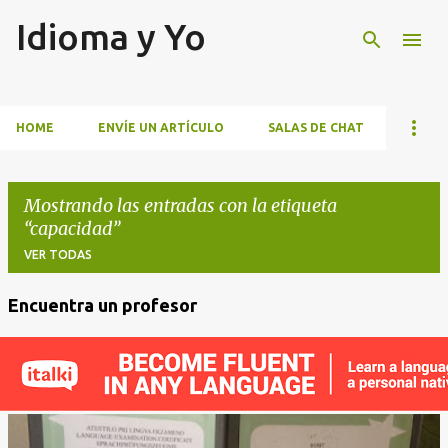
Idioma y Yo
Ir al contenido principal
HOME
ENVÍE UN ARTÍCULO
SALAS DE CHAT
Mostrando las entradas con la etiqueta
capacidad
VER TODAS
Encuentra un profesor
E
n
t
r
a