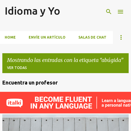
Idioma y Yo
Ir al contenido principal
HOME
ENVÍE UN ARTÍCULO
SALAS DE CHAT
Mostrando las entradas con la etiqueta
abúgida
VER TODAS
Encuentra un profesor
E
n
t
r
a
d