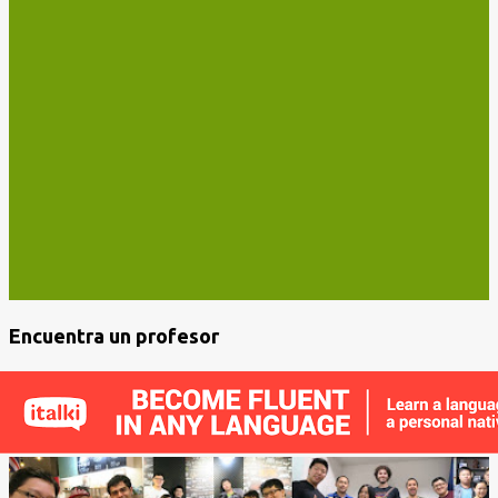
Encuentra un profesor
E
n
t
r
a