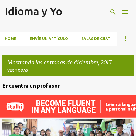
Idioma y Yo
Ir al contenido principal
HOME
ENVÍE UN ARTÍCULO
SALAS DE CHAT
Mostrando las entradas de diciembre, 2017
VER TODAS
Encuentra un profesor
E
n
t
r
a
d