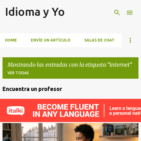
Idioma y Yo
Ir al contenido principal
HOME
ENVÍE UN ARTÍCULO
SALAS DE CHAT
Mostrando las entradas con la etiqueta
internet
VER TODAS
Encuentra un profesor
E
n
t
r
a
d