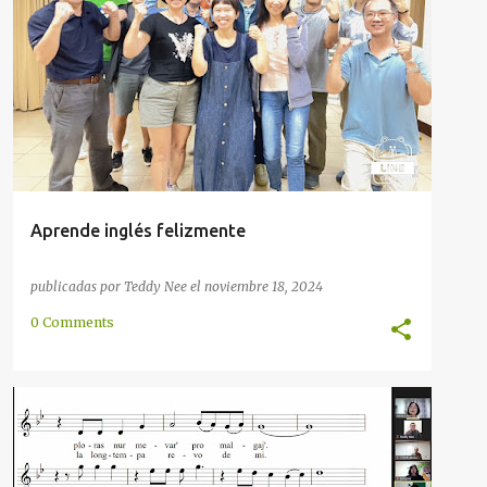
CONVERSACIÓN
ENCUENTRO
HABLAR
INGLÉS
SOCIEDAD
TAOYUAN
+
Aprende inglés felizmente
publicadas por
Teddy Nee
el
noviembre 18, 2024
0 Comments
AMISTAD
ARTIFICIAL
COMUNIDAD
+
1