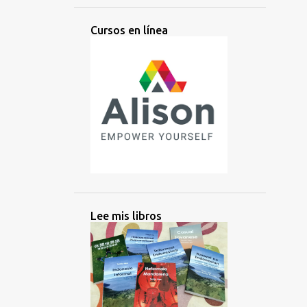
AMERICANOS
AMIS
AMISTAD
Cursos en línea
ANIMADOS
ANTIGUO
APRENDER
APRENDIZ
APRENDIZAJE
ÁRABE
ARGENTINA
ARTES
ARTIFICIAL
ASIA
ASIA CENTRAL
ASIA DEL SUR
ASIA ORIENTAL
ASOCIATIVA
ASOSIACIÓN
AUDIO
AUSTRALIA
AUSTRONESIO
AUTODIDACTA
AUXILIAR
Lee mis libros
AZERBAIYÁN
BACHATA
BALI
BALINÉS
BANGLADESH
BASICOS
BATAK
BATAN
BATANES
BAYBAYIN
BELICE
BELICEÑO