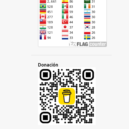
COMUNICACION
COMUNICACIÓN
COMUNICACION INTERPERSONAL
COMUNIDAD
CONCURSO
CONFERENCIA
CONGO
CONGRESO
CONSEJOS
CONSTRUIDO
CONVERSACIÓN
CRIOLLO
CRIOLLO HAITIANO
Donación
CULTURA
CURSIVA
CV
DEMOCRÁTICA
DESAFIO
DESARROLLO
DESAYUNO
DESCENDIENTE
DIARIA
DIBUJOS
DINERO
DISCURSO
DISCUSIÓN
DISPARIDAD
DIVERTIDO