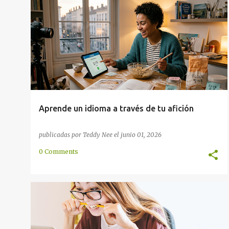
d
CONVERSACIÓN
IMÁGENES
INTERNET
a
MEMORIZACIÓN
VOCABULARIO
+
s
Aprende un idioma a través de tu afición
publicadas por
Teddy Nee
el
junio 01, 2026
0 Comments
APRENDIZAJE
CONVERSACIÓN
EN LÍNEA
HABLAR
MÉTODO
TRADUCTOR
+