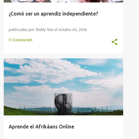
¿Comó ser un aprendiz independiente?
publicadas por
Teddy Nee
el
octubre 04, 2016
0 Comments
AFRIKAANS
CONVERSACIÓN
HOLANDÉS
INGLÉS
METODOLOGÍA
ONLINE
+
Aprende el Afrikáans Online