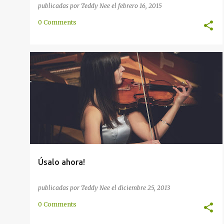
publicadas por
Teddy Nee
el
febrero 16, 2015
0 Comments
APRENDIZAJE
CONVERSACIÓN
DIARIA
+
4
Úsalo ahora!
publicadas por
Teddy Nee
el
diciembre 25, 2013
0 Comments