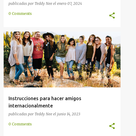
publicadas por
Teddy Nee
el
enero 07, 2024
0 Comments
AMISTAD
COMUNICACIÓN
COMUNIDAD
HABLAR
INTERNACIONAL
MUNDO
POLÍGLOTA
+
Instrucciones para hacer amigos
internacionalmente
publicadas por
Teddy Nee
el
junio 14, 2023
0 Comments