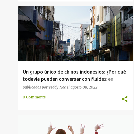
CHINO
COMUNICACIÓN
COMUNIDAD
+
3
Un grupo único de chinos indonesios: ¿Por qué
todavía pueden conversar con fluidez en
hokkien después de que la mayoría de las
publicadas por
Teddy Nee
el
agosto 08, 2022
áreas se han "indonesianizado"?
0 Comments
COMUNICACIÓN
COMUNIDAD
LENGUA