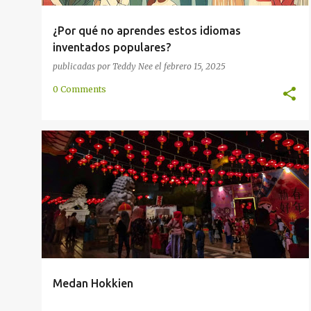
¿Por qué no aprendes estos idiomas
inventados populares?
publicadas por
Teddy Nee
el
febrero 15, 2025
0 Comments
CHINA
CHINO
COMUNICACIÓN
COMUNIDAD
+
2
Medan Hokkien