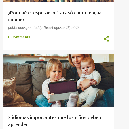
¿Por qué el esperanto fracasó como lengua
común?
publicadas por
Teddy Nee
el
agosto 28, 2024
0 Comments
COMUNICACIÓN
COMUNIDAD
DESARROLLO
ÉTNIA
IDENTIDAD
INTERNACIONAL
LINGÜÍSTICA
+
OFICIAL
3 idiomas importantes que los niños deben
aprender