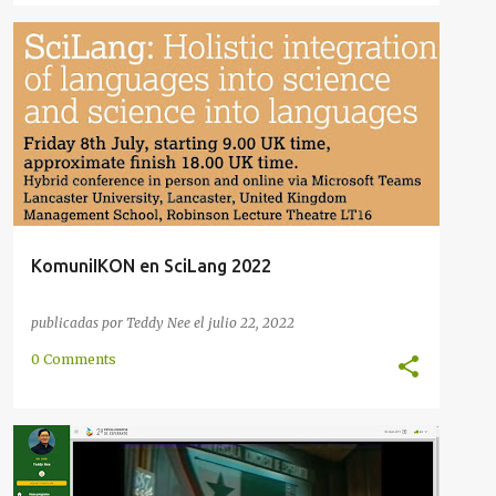
ACTIVIDAD
COMUNICACIÓN
COMUNIDAD
EUROPA
IDIOMA
INTERNACIONAL
STARTUP
VISUAL
+
KomuniIKON en SciLang 2022
publicadas por
Teddy Nee
el
julio 22, 2022
0 Comments
COMUNICACIÓN
COMUNIDAD
CONGRESO