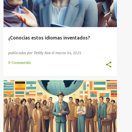
¿Conocías estos idiomas inventados?
publicadas por
Teddy Nee
el
marzo 04, 2025
0 Comments
ARTIFICIAL
COMUNICACIÓN
COMUNIDAD
CULTURA
EUROPA
GLOBAL
INTERNACIONAL
+