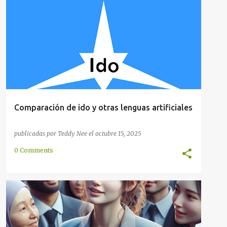
ARTIFICIAL
AUXILIAR
COMUNICACIÓN
FANTASÍA
INTERNACIONAL
+
Comparación de ido y otras lenguas artificiales
publicadas por
Teddy Nee
el
octubre 15, 2025
0 Comments
ARTES
ARTIFICIAL
COMUNICACIÓN
COMUNIDAD
INVENCIÓN
LINGÜÍSTICA
PASATIEMPO
+