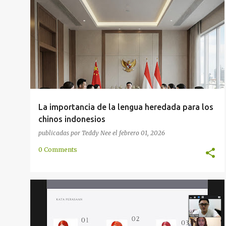
d
CHINA
COMUNICACIÓN
CULTURA
FAMILIA
+
a
HERENCIA
s
La importancia de la lengua heredada para los
chinos indonesios
publicadas por
Teddy Nee
el
febrero 01, 2026
0 Comments
COMUNICACIÓN
COMUNIDAD
GESTO
INTRODUCCIÓN
SORDOS
+