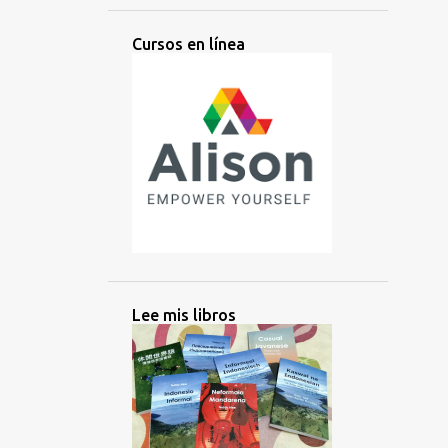
AMERICANOS
AMIS
AMISTAD
Cursos en línea
ANIMADOS
ANTIGUO
APRENDER
APRENDIZ
APRENDIZAJE
ÁRABE
ARGENTINA
ARTES
ARTIFICIAL
ASIA
ASIA CENTRAL
ASIA DEL SUR
ASIA ORIENTAL
ASOCIATIVA
ASOSIACIÓN
AUDIO
AUSTRALIA
AUSTRONESIO
AUTODIDACTA
AUXILIAR
Lee mis libros
AZERBAIYÁN
BACHATA
BALI
BALINÉS
BANGLADESH
BASICOS
BATAK
BATAN
BATANES
BAYBAYIN
BELICE
BELICEÑO