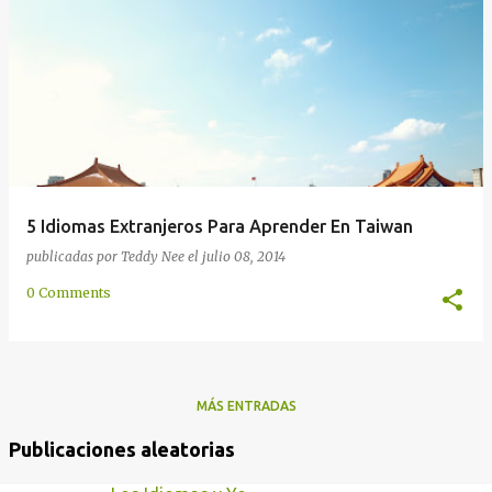
a
d
a
s
5 Idiomas Extranjeros Para Aprender En Taiwan
publicadas por
Teddy Nee
el
julio 08, 2014
0 Comments
MÁS ENTRADAS
Publicaciones aleatorias