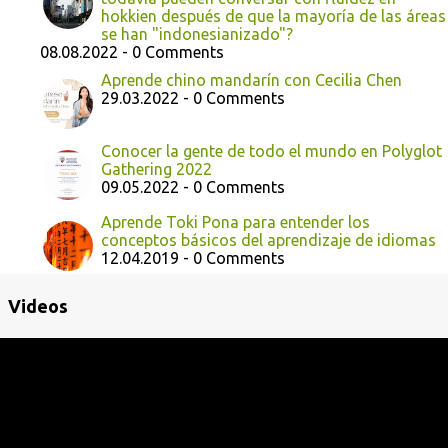
hokkien después de que la mayoría de las áreas
se han "indonesianizado"?
08.08.2022 - 0 Comments
Aprende chino mandarín con Cecilia Chen
29.03.2022 - 0 Comments
Conocer la gente de todo el mundo en Polyglot
Gathering 2022
09.05.2022 - 0 Comments
Aprende Toki Pona para entender los
conceptos básicos del aprendizaje de idiomas
12.04.2019 - 0 Comments
Videos