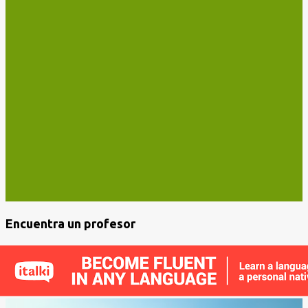
Encuentra un profesor
E
n
t
r