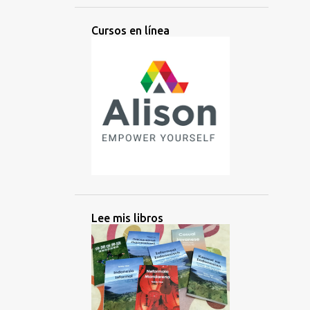
AMERICANOS
AMIS
AMISTAD
Cursos en línea
ANIMADOS
ANTIGUO
APRENDER
APRENDIZ
APRENDIZAJE
ÁRABE
ARGENTINA
ARTES
ARTIFICIAL
ASIA
ASIA CENTRAL
ASIA DEL SUR
ASIA ORIENTAL
ASOCIATIVA
ASOSIACIÓN
AUDIO
AUSTRALIA
AUSTRONESIO
AUTODIDACTA
AUXILIAR
Lee mis libros
AZERBAIYÁN
BACHATA
BALI
BALINÉS
BANGLADESH
BASICOS
BATAK
BATAN
BATANES
BAYBAYIN
BELICE
BELICEÑO