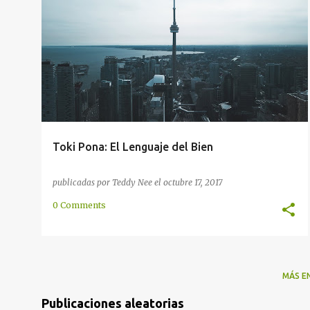
d
ARTIFICIAL
CANADA
CANADIENSE
HISTORIA
+
2
a
s
Toki Pona: El Lenguaje del Bien
publicadas por
Teddy Nee
el
octubre 17, 2017
0 Comments
MÁS E
Publicaciones aleatorias