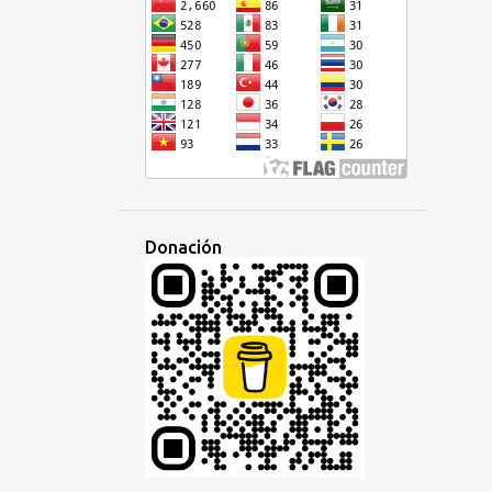
COMUNICACION
COMUNICACIÓN
COMUNICACION INTERPERSONAL
COMUNIDAD
CONCURSO
CONFERENCIA
CONGO
CONGRESO
CONSEJOS
CONSTRUIDO
CONVERSACIÓN
CRIOLLO
CRIOLLO HAITIANO
Donación
CULTURA
CURSIVA
CV
DEMOCRÁTICA
DESAFIO
DESARROLLO
DESAYUNO
DESCENDIENTE
DIARIA
DIBUJOS
DINERO
DISCURSO
DISCUSIÓN
DISPARIDAD
DIVERTIDO