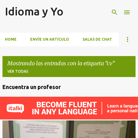
Idioma y Yo
Ir al contenido principal
HOME
ENVÍE UN ARTÍCULO
SALAS DE CHAT
Mostrando las entradas con la etiqueta
cv
VER TODAS
Encuentra un profesor
E
n
t
r
a
d