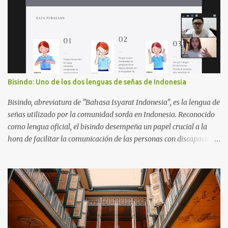
(idioma oficial). Por lo tanto, el bilingüismo es una situación
común para el beliceño.
Bisindo: Uno de los dos lenguas de señas de Indonesia
Bisindo, abreviatura de "Bahasa Isyarat Indonesia", es la lengua de
señas utilizado por la comunidad sorda en Indonesia. Reconocido
como lengua oficial, el bisindo desempeña un papel crucial a la
hora de facilitar la comunicación de las personas con discapacidad
auditiva en todo el archipiélago. El bisindo incorpora signos
regionales, que reflejan las diversas culturas e idiomas que se
encuentran en Indonesia. Esta característica le permite adaptar y
evolucionar, lo que hace relevante para varias comunidades al
tiempo que mantiene una identidad lingüística cohesiva. Por otro
lado, SIBI, o "Sistem Isyarat Bahasa Indonesia", es un sistema de
lengua de señas indonesia que se desarrolló para estandarizar la