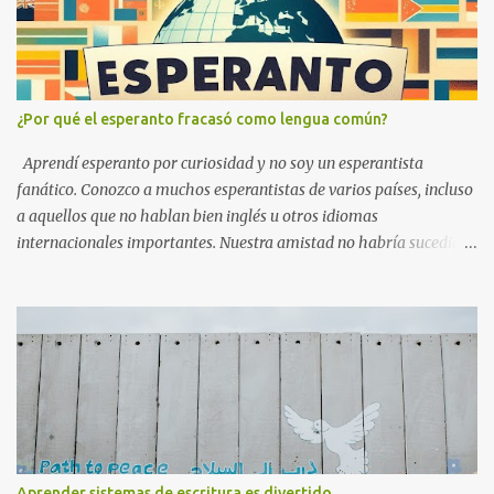
¿Por qué el esperanto fracasó como lengua común?
Aprendí esperanto por curiosidad y no soy un esperantista
fanático. Conozco a muchos esperantistas de varios países, incluso
a aquellos que no hablan bien inglés u otros idiomas
internacionales importantes. Nuestra amistad no habría sucedido
sin el esperanto. El esperanto tiene éxito en este aspecto. Creo que
el esperanto no es perfecto, ningún idioma en este mundo es
perfecto. El esperanto no es perfecto o ha fracasado porque las
personas que se oponen a él promueven comentarios negativos
sobre él. Si no quieren aprenderlo, pueden dejarlo y no necesitan
comentar. Expresan comentarios negativos en artículos o videos
para atraer seguidores sin educación que sacarían conclusiones
apresuradas sin investigar más. El esperanto es, de hecho,
eurocéntrico. El creador vivió en un barrio europeo. El esperanto
Aprender sistemas de escritura es divertido