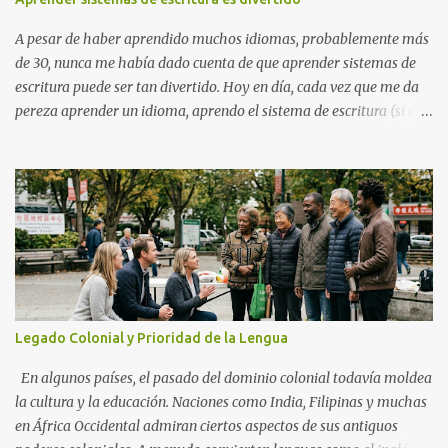
sería asiáticocéntrico si el creador hubiera vivido en Asia cuando
creó el esperanto. Esta característica eurocéntrica no es un
A pesar de haber aprendido muchos idiomas, probablemente más
problema para los esperantistas asiáticos. Les importa...
de 30, nunca me había dado cuenta de que aprender sistemas de
escritura puede ser tan divertido. Hoy en día, cada vez que me da
pereza aprender un idioma, aprendo el sistema de escritura (si es
nuevo para mí). También lleva mucho menos tiempo aprender un
sistema de escritura que un idioma. ¡Y puedes sorprender a tus
amigos con tus nuevos conocimientos!
Legado Colonial y Prioridad de la Lengua
En algunos países, el pasado del dominio colonial todavía moldea
la cultura y la educación. Naciones como India, Filipinas y muchas
en África Occidental admiran ciertos aspectos de sus antiguos