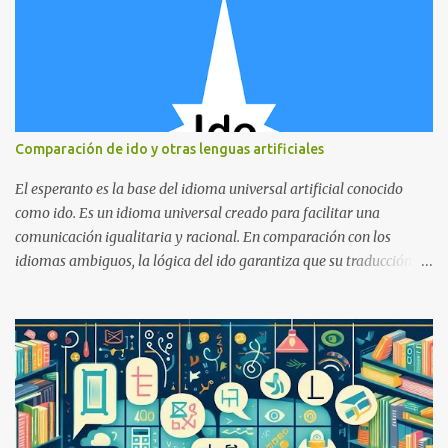
Comparación de ido y otras lenguas artificiales
El esperanto es la base del idioma universal artificial conocido
como ido. Es un idioma universal creado para facilitar una
comunicación igualitaria y racional. En comparación con los
idiomas ambiguos, la lógica del ido garantiza que su traducción
exprese su contenido con mayor claridad. Diversos términos tienen
diversos significados en ido. Dado que todas las palabras tienen
orígenes internacionales y son compartidas por la mayoría de los
idiomas europeos, cualquier persona educada puede entenderlas.
Como tal, no es un idioma desconocido para aprender; más bien, es
un idioma europeo aceptado. Sin embargo, su total regularidad y
simplicidad (sin reglas ni excepciones innecesarias) lo hacen