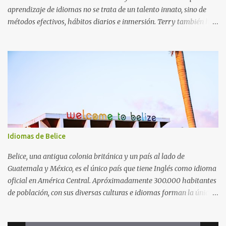
aprendizaje de idiomas no se trata de un talento innato, sino de
métodos efectivos, hábitos diarios e inmersión. Terry también ha
trabajado para promover el multilingüismo en Taiwán fundando
el Café Multilingüe de Taiwán, lanzando programas de estudios en
el extranjero con inmersión y trayendo la Conferencia Políglota
2025 a Taiwán. Su filosofía enfatiza que los idiomas deben formar
parte de la vida cotidiana, no solo de las asignaturas académicas, y
que la valentía para hablar es más importante que la fluidez
perfecta. Antecedentes e inspiración Terry estudió jardinería y
biología en la universidad, no lingüística. Inspirado por su profesor
Shih Chia-lin, quien podía cambiar de idioma con facilidad,
Idiomas de Belice
decidió dedicarse al multilingüismo. Habilidades lingüísticas
Domina el inglés, el japonés y el francés como un hablante nativo.
Belice, una antigua colonia británica y un país al lado de
Tiene un alto nivel de alemán, español y...
Guatemala y México, es el único país que tiene Inglés como idioma
oficial en América Central. Apróximadamente 300.000 habitantes
de población, con sus diversas culturas e idiomas forman la única
sociedad de Belice. Español, Criollo (también conocido como Kriol)
y otros idiomas regionales también se hablan a parte del Inglés