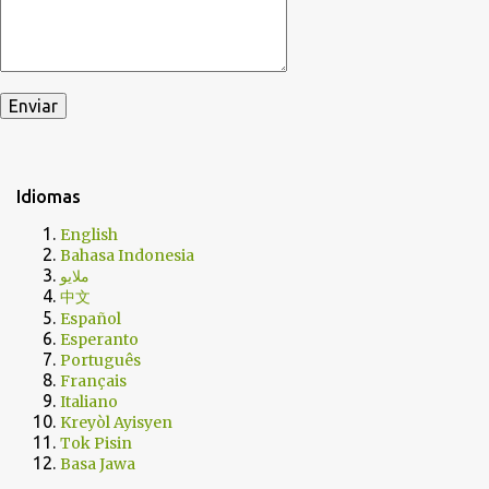
Idiomas
English
Bahasa Indonesia
ملايو
中文
Español
Esperanto
Português
Français
Italiano
Kreyòl Ayisyen
Tok Pisin
Basa Jawa