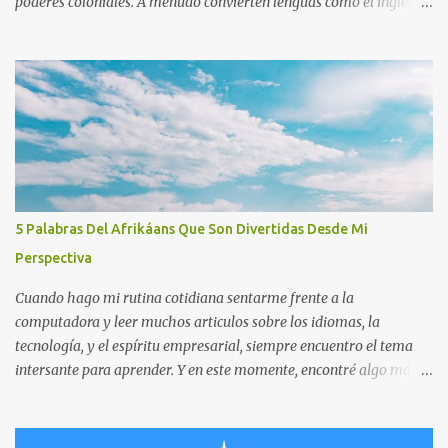
poderes coloniales. A menudo convierten lenguas como el inglés, el
francés o el español en prioridad. Estas lenguas se consideran
puertas hacia la vida moderna, empleos globales y respeto.
Ejemplos En África francófona, el francés sigue siendo la lengua
del gobierno y de las escuelas, visto como un símbolo de estatus.
En Filipinas, el inglés es fuerte en los negocios y las universidades,
a menudo más importante que las lenguas locales. En Camerún, la
gente debate si el francés y el inglés deben dominar o si las lenguas
nativas deben tener más espacio. Ventajas Conocer lenguas
coloniales ayuda en el comercio, la diplomacia y los estudios en el
5 Palabras Del Afrikáans Que Son Divertidas Desde Mi
extranjero. Hablarlas puede traer mejores empleos y mayor
Perspectiva
posición social. Dan acceso a muchos libros, ciencia y recursos
culturales. Desventajas Las...
Cuando hago mi rutina cotidiana sentarme frente a la
computadora y leer muchos articulos sobre los idiomas, la
tecnología, y el espíritu empresarial, siempre encuentro el tema
intersante para aprender. Y en este momente, encontré algo más
interesante sobre el idioma. Leí que el idioma afrikáans es un
idiomas fácil, o tal vez el más fácil, para hablantes del inglés. Me
pregunto “¿En serio?”