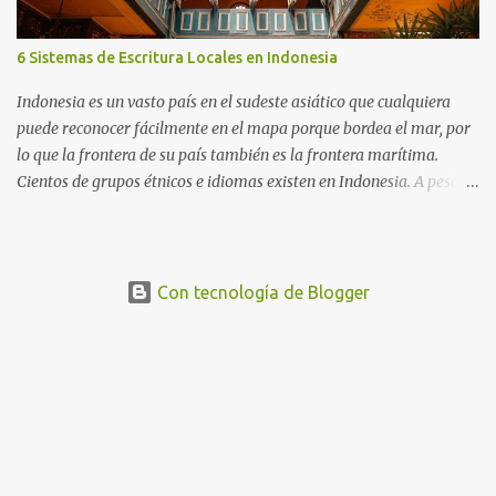
comunicación entre la comunidad sorda en Indonesia. Se introdujo
para facilitar la educación y la comunicación de las personas
6 Sistemas de Escritura Locales en Indonesia
sordas, especialmente en entornos formales. Para simplificarlos,
SIBI es el idioma estándar y el bisindo es el idioma coloquial. Elegí
Indonesia es un vasto país en el sudeste asiático que cualquiera
apren...
puede reconocer fácilmente en el mapa porque bordea el mar, por
lo que la frontera de su país también es la frontera marítima.
Cientos de grupos étnicos e idiomas existen en Indonesia. A pesar
de tener numerosos sistemas de escritura, el gobierno reconoce el
alfabeto latino como el sistema de escritura oficial, que fue
introducido durante la colonización por los europeos.
Con tecnología de Blogger