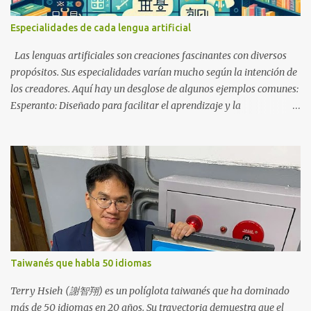
incomparablemente más simple que cualquiera de esos idiomas.
Con ello se logra el objetivo del lingüista Jespersen de conseguir un
Especialidades de cada lengua artificial
idioma más fácil para la mayoría de la gente. El esperanto suele
utilizar signos diacríticos distintivos que, incluso en la era
Las lenguas artificiales son creaciones fascinantes con diversos
moderna, pueden resultar difíciles de escr...
propósitos. Sus especialidades varían mucho según la intención de
los creadores. Aquí hay un desglose de algunos ejemplos comunes:
Esperanto: Diseñado para facilitar el aprendizaje y la
comunicación internacional. Es posiblemente el idioma auxiliar
internacional de mayor éxito. Interlingua: Basado en un núcleo
común simplificado de idiomas europeos existentes, con el objetivo
de lograr el máximo vocabulario internacional. Klingon: Diseñado
para sonar extraño y culturalmente distinto, con una gramática
compleja y una fonología única. Lojban: Diseñado para lograr
precisión lógica y minimizar la ambigüedad. Sambahsa: Diseñado
como un idioma auxiliar internacional que se centra en la
simplicidad y la neutralidad, extrayendo vocabulario y gramática
Taiwanés que habla 50 idiomas
del indoeuropeo modificado según el uso moderno común.
Intereslavo: Destinado a la comunicación entre hablantes de
Terry Hsieh (謝智翔) es un políglota taiwanés que ha dominado
diferentes lenguas eslavas. Su objetivo es permitir una comu...
más de 50 idiomas en 20 años. Su trayectoria demuestra que el