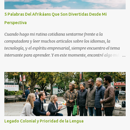
5 Palabras Del Afrikáans Que Son Divertidas Desde Mi
Perspectiva
Cuando hago mi rutina cotidiana sentarme frente a la
computadora y leer muchos articulos sobre los idiomas, la
tecnología, y el espíritu empresarial, siempre encuentro el tema
intersante para aprender. Y en este momente, encontré algo más
interesante sobre el idioma. Leí que el idioma afrikáans es un
idiomas fácil, o tal vez el más fácil, para hablantes del inglés. Me
pregunto “¿En serio?”
Legado Colonial y Prioridad de la Lengua