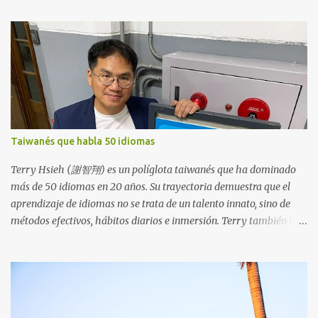
internacional de mayor éxito. Interlingua: Basado en un núcleo
común simplificado de idiomas europeos existentes, con el objetivo
de lograr el máximo vocabulario internacional. Klingon: Diseñado
para sonar extraño y culturalmente distinto, con una gramática
compleja y una fonología única. Lojban: Diseñado para lograr
precisión lógica y minimizar la ambigüedad. Sambahsa: Diseñado
como un idioma auxiliar internacional que se centra en la
simplicidad y la neutralidad, extrayendo vocabulario y gramática
Taiwanés que habla 50 idiomas
del indoeuropeo modificado según el uso moderno común.
Intereslavo: Destinado a la comunicación entre hablantes de
Terry Hsieh (謝智翔) es un políglota taiwanés que ha dominado
diferentes lenguas eslavas. Su objetivo es permitir una comu...
más de 50 idiomas en 20 años. Su trayectoria demuestra que el
aprendizaje de idiomas no se trata de un talento innato, sino de
métodos efectivos, hábitos diarios e inmersión. Terry también ha
trabajado para promover el multilingüismo en Taiwán fundando
el Café Multilingüe de Taiwán, lanzando programas de estudios en
el extranjero con inmersión y trayendo la Conferencia Políglota
2025 a Taiwán. Su filosofía enfatiza que los idiomas deben formar
parte de la vida cotidiana, no solo de las asignaturas académicas, y