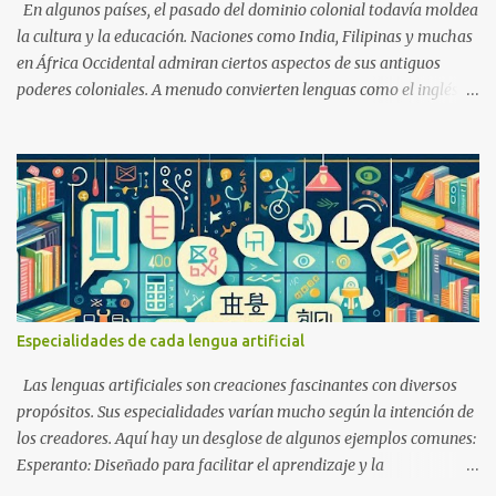
En algunos países, el pasado del dominio colonial todavía moldea
la cultura y la educación. Naciones como India, Filipinas y muchas
en África Occidental admiran ciertos aspectos de sus antiguos
poderes coloniales. A menudo convierten lenguas como el inglés, el
francés o el español en prioridad. Estas lenguas se consideran
puertas hacia la vida moderna, empleos globales y respeto.
Ejemplos En África francófona, el francés sigue siendo la lengua
del gobierno y de las escuelas, visto como un símbolo de estatus.
En Filipinas, el inglés es fuerte en los negocios y las universidades,
a menudo más importante que las lenguas locales. En Camerún, la
gente debate si el francés y el inglés deben dominar o si las lenguas
nativas deben tener más espacio. Ventajas Conocer lenguas
coloniales ayuda en el comercio, la diplomacia y los estudios en el
Especialidades de cada lengua artificial
extranjero. Hablarlas puede traer mejores empleos y mayor
posición social. Dan acceso a muchos libros, ciencia y recursos
Las lenguas artificiales son creaciones fascinantes con diversos
culturales. Desventajas Las...
propósitos. Sus especialidades varían mucho según la intención de
los creadores. Aquí hay un desglose de algunos ejemplos comunes:
Esperanto: Diseñado para facilitar el aprendizaje y la
comunicación internacional. Es posiblemente el idioma auxiliar