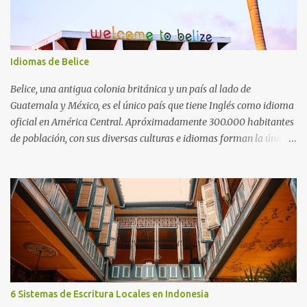
que la valentía para hablar es más importante que la fluidez
perfecta. Antecedentes e inspiración Terry estudió jardinería y
biología en la universidad, no lingüística. Inspirado por su profesor
Shih Chia-lin, quien podía cambiar de idioma con facilidad,
Idiomas de Belice
decidió dedicarse al multilingüismo. Habilidades lingüísticas
Domina el inglés, el japonés y el francés como un hablante nativo.
Belice, una antigua colonia británica y un país al lado de
Tiene un alto nivel de alemán, español y...
Guatemala y México, es el único país que tiene Inglés como idioma
oficial en América Central. Apróximadamente 300.000 habitantes
de población, con sus diversas culturas e idiomas forman la única
sociedad de Belice. Español, Criollo (también conocido como Kriol)
y otros idiomas regionales también se hablan a parte del Inglés
(idioma oficial). Por lo tanto, el bilingüismo es una situación
común para el beliceño.
6 Sistemas de Escritura Locales en Indonesia