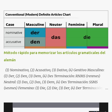
exprese su contenido con mayor claridad. Diversos términos tienen
diversos significados en ido. Dado que todas las palabras tienen
orígenes internacionales y son compartidas por la mayoría de los
idiomas europeos, cualquier persona educada puede entenderlas.
Como tal, no es un idioma desconocido para aprender; más bien, es
un idioma europeo aceptado. Sin embargo, su total regularidad y
simplicidad (sin reglas ni excepciones innecesarias) lo hacen
incomparablemente más simple que cualquiera de esos idiomas.
Con ello se logra el objetivo del lingüista Jespersen de conseguir un
Método rápido para memorizar los artículos gramaticales del
idioma más fácil para la mayoría de la gente. El esperanto suele
alemán
utilizar signos diacríticos distintivos que, incluso en la era
moderna, pueden resultar difíciles de escr...
(1) Nominativo, (2) Acusativo, (3) Dativo, (4) Genitivo Masculino:
(1) Der, (2) Den, (3) Dem, (4) Des Terminación: RNMS (renmes)
Neutral: (1) Das, (2) Das, (3) Dem, (4) Des Terminación: SSMS
(sesmes) Femenino: (1) Die, (2) Die, (3) Der, (4) Der Terminación:
IIRR (ir) Plural: (1) Die, (2) Die, (3) Den, (4) Der Terminación: IINR
(iner)