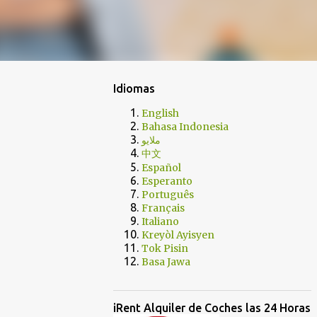
Idiomas
English
Bahasa Indonesia
ملايو
中文
Español
Esperanto
Português
Français
Italiano
Kreyòl Ayisyen
Tok Pisin
Basa Jawa
iRent Alquiler de Coches las 24 Horas