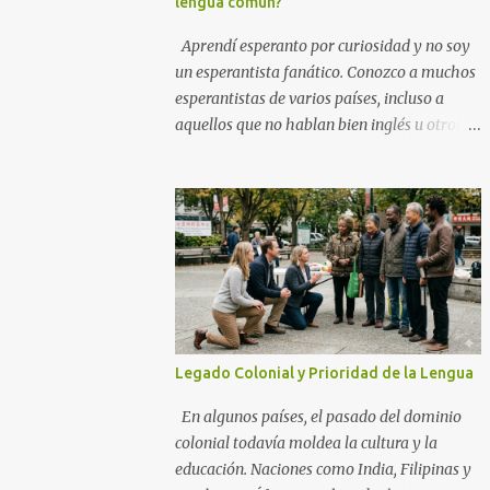
lengua común?
Aprendí esperanto por curiosidad y no soy
un esperantista fanático. Conozco a muchos
esperantistas de varios países, incluso a
aquellos que no hablan bien inglés u otros
idiomas internacionales importantes.
Nuestra amistad no habría sucedido sin el
esperanto. El esperanto tiene éxito en este
aspecto. Creo que el esperanto no es
perfecto, ningún idioma en este mundo es
perfecto. El esperanto no es perfecto o ha
fracasado porque las personas que se
oponen a él promueven comentarios
negativos sobre él. Si no quieren aprenderlo,
Legado Colonial y Prioridad de la Lengua
pueden dejarlo y no necesitan comentar.
Expresan comentarios negativos en
En algunos países, el pasado del dominio
artículos o videos para atraer seguidores sin
colonial todavía moldea la cultura y la
educación que sacarían conclusiones
educación. Naciones como India, Filipinas y