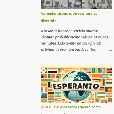
Aprender sistemas de escritura es
divertido
A pesar de haber aprendido muchos
idiomas, probablemente más de 30, nunca
me había dado cuenta de que aprender
sistemas de escritura puede ser tan
divertido. Hoy en día, cada vez que me da
pereza aprender un idioma, aprendo el
sistema de escritura (si es nuevo para mí).
También lleva mucho menos tiempo
aprender un sistema de escritura que un
idioma. ¡Y puedes sorprender a tus amigos
con tus nuevos conocimientos!
¿Por qué el esperanto fracasó como