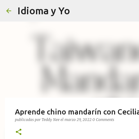
Idioma y Yo
Aprende chino mandarín con Cecili
publicadas por
Teddy Nee
el
marzo 29, 2022
0 Comments