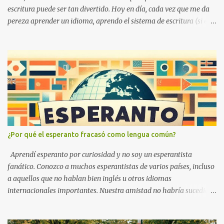
escritura puede ser tan divertido. Hoy en día, cada vez que me da
pereza aprender un idioma, aprendo el sistema de escritura (si es
nuevo para mí). También lleva mucho menos tiempo aprender un
sistema de escritura que un idioma. ¡Y puedes sorprender a tus
amigos con tus nuevos conocimientos!
¿Por qué el esperanto fracasó como lengua común?
Aprendí esperanto por curiosidad y no soy un esperantista
fanático. Conozco a muchos esperantistas de varios países, incluso
a aquellos que no hablan bien inglés u otros idiomas
internacionales importantes. Nuestra amistad no habría sucedido
sin el esperanto. El esperanto tiene éxito en este aspecto. Creo que
el esperanto no es perfecto, ningún idioma en este mundo es