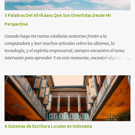
nativas deben tener más espacio. Ventajas Conocer lenguas
coloniales ayuda en el comercio, la diplomacia y los estudios en el
5 Palabras Del Afrikáans Que Son Divertidas Desde Mi
extranjero. Hablarlas puede traer mejores empleos y mayor
Perspectiva
posición social. Dan acceso a muchos libros, ciencia y recursos
culturales. Desventajas Las...
Cuando hago mi rutina cotidiana sentarme frente a la
computadora y leer muchos articulos sobre los idiomas, la
tecnología, y el espíritu empresarial, siempre encuentro el tema
intersante para aprender. Y en este momente, encontré algo más
interesante sobre el idioma. Leí que el idioma afrikáans es un
idiomas fácil, o tal vez el más fácil, para hablantes del inglés. Me
pregunto “¿En serio?”
6 Sistemas de Escritura Locales en Indonesia