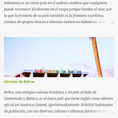
Indonesia es un vasto país en el sudeste asiático que cualquiera
puede reconocer fácilmente en el mapa porque bordea el mar, por
lo que la frontera de su país también es la frontera marítima.
Cientos de grupos étnicos e idiomas existen en Indonesia. A pesar
de tener numerosos sistemas de escritura, el gobierno reconoce el
alfabeto latino como el sistema de escritura oficial, que fue
introducido durante la colonización por los europeos.
Idiomas de Belice
Belice, una antigua colonia británica y un país al lado de
Guatemala y México, es el único país que tiene Inglés como idioma
oficial en América Central. Apróximadamente 300.000 habitantes
de población, con sus diversas culturas e idiomas forman la única
sociedad de Belice. Español, Criollo (también conocido como Kriol)