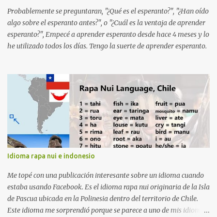
Intereslavo: Destinado a la comunicación entre hablantes de
Probablemente se preguntaran, "¿Qué es el esperanto?", "¿Han oído
diferentes lenguas eslavas. Su objetivo es permitir una comu...
algo sobre el esperanto antes?", o "¿Cuál es la ventaja de aprender
esperanto?", Empecé a aprender esperanto desde hace 4 meses y lo
he utilizado todos los días. Tengo la suerte de aprender esperanto.
Idioma rapa nui e indonesio
Me topé con una publicación interesante sobre un idioma cuando
estaba usando Facebook. Es el idioma rapa nui originaria de la Isla
de Pascua ubicada en la Polinesia dentro del territorio de Chile.
Este idioma me sorprendió porque se parece a uno de mis idiomas