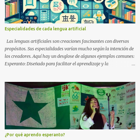
Especialidades de cada lengua artificial
Las lenguas artificiales son creaciones fascinantes con diversos
propósitos. Sus especialidades varían mucho según la intención de
los creadores. Aquí hay un desglose de algunos ejemplos comunes:
Esperanto: Diseñado para facilitar el aprendizaje y la
comunicación internacional. Es posiblemente el idioma auxiliar
internacional de mayor éxito. Interlingua: Basado en un núcleo
común simplificado de idiomas europeos existentes, con el objetivo
de lograr el máximo vocabulario internacional. Klingon: Diseñado
para sonar extraño y culturalmente distinto, con una gramática
compleja y una fonología única. Lojban: Diseñado para lograr
precisión lógica y minimizar la ambigüedad. Sambahsa: Diseñado
como un idioma auxiliar internacional que se centra en la
simplicidad y la neutralidad, extrayendo vocabulario y gramática
¿Por qué aprendo esperanto?
del indoeuropeo modificado según el uso moderno común.