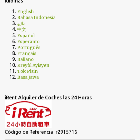
Idiomas
English
Bahasa Indonesia
ملايو
中文
Español
Esperanto
Português
Français
Italiano
Kreyòl Ayisyen
Tok Pisin
Basa Jawa
iRent Alquiler de Coches las 24 Horas
Código de Referencia ir2915716