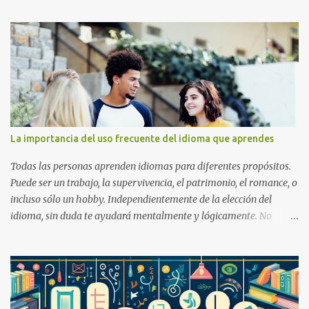
y otros idiomas regionales también se hablan a parte del Inglés
(idioma oficial). Por lo tanto, el bilingüismo es una situación
común para el beliceño.
La importancia del uso frecuente del idioma que aprendes
Todas las personas aprenden idiomas para diferentes propósitos.
Puede ser un trabajo, la supervivencia, el patrimonio, el romance, o
incluso sólo un hobby. Independientemente de la elección del
idioma, sin duda te ayudará mentalmente y lógicamente. No
importa si aprendes solo o con un maestro, debes entender que tus
habilidades mejorarán tan rápido como la frecuencia con que la
prácticas.