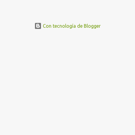
nativos, el indonesio. Aunque ambos países donde se hablan estos
dos idiomas están muy separados, noto similitudes que son
interesantes de compartir.
Con tecnología de Blogger