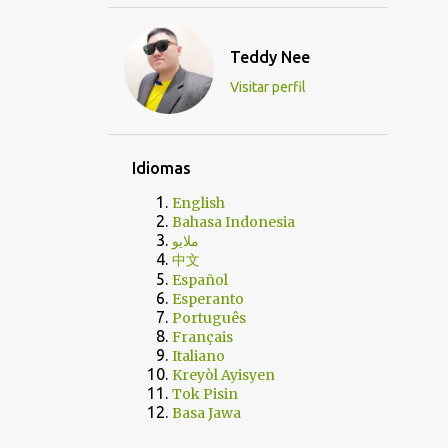
Teddy Nee
Visitar perfil
Idiomas
English
Bahasa Indonesia
ملايو
中文
Español
Esperanto
Português
Français
Italiano
Kreyòl Ayisyen
Tok Pisin
Basa Jawa