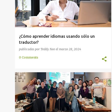
¿Cómo aprender idiomas usando sólo un
traductor?
publicadas por
Teddy Nee
el
marzo 28, 2024
0 Comments
COMUNIDAD
ENCUENTRO
FIESTA
INTERNACIONAL
PINGTUNG
PRESENTACIÓN
TAIWÁN
+