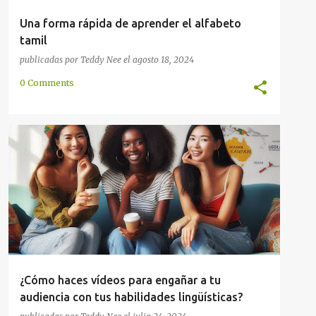
Una forma rápida de aprender el alfabeto
tamil
publicadas por
Teddy Nee
el
agosto 18, 2024
0 Comments
EN LÍNEA
HABLAR
IDIOMA
MÉTODO
MULTILINGÜE
POLÍGLOTA
VIDEO
+
¿Cómo haces vídeos para engañar a tu
audiencia con tus habilidades lingüísticas?