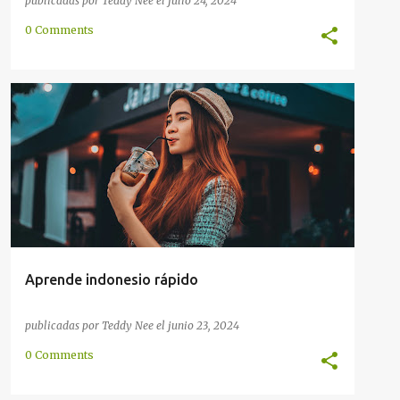
publicadas por
Teddy Nee
el
julio 24, 2024
0 Comments
AUSTRONESIO
BRUNEI
GLOBAL
INDONESIA
+
4
Aprende indonesio rápido
publicadas por
Teddy Nee
el
junio 23, 2024
0 Comments