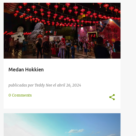
CHINA
CHINO
COMUNICACIÓN
COMUNIDAD
+
2
Medan Hokkien
publicadas por
Teddy Nee
el
abril 26, 2024
0 Comments
BATAN
BATANES
FILIPINAS
INTRODUCCIÓN
MINORÍA
TAIWÁN
+