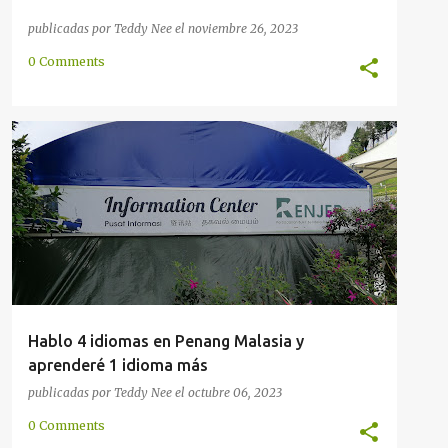
publicadas por
Teddy Nee
el
noviembre 26, 2023
0 Comments
CHINO
HOKKIEN
INDIO
INDONESIO
+
4
Hablo 4 idiomas en Penang Malasia y
aprenderé 1 idioma más
publicadas por
Teddy Nee
el
octubre 06, 2023
0 Comments