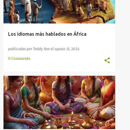
Los idiomas más hablados en África
publicadas por
Teddy Nee
el
agosto 31, 2024
0 Comments
ANTIGUO
BRAHMI
ESCRITURA
INDIO
LECTURA
MÉTODO
TAMIL
+