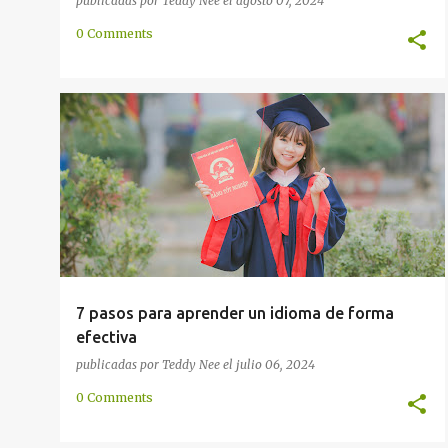
publicadas por
Teddy Nee
el
agosto 07, 2024
0 Comments
APRENDIZAJE
EN LÍNEA
METODOLOGÍA
MULTILINGÜE
MULTILINGÜISMO
RECURSOS
+
7 pasos para aprender un idioma de forma
efectiva
publicadas por
Teddy Nee
el
julio 06, 2024
0 Comments