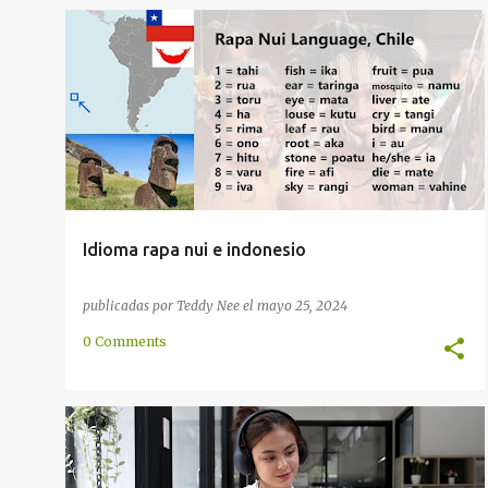
AMÉRICA DEL SUR
AUSTRONESIO
CHILE
+
1
Idioma rapa nui e indonesio
publicadas por
Teddy Nee
el
mayo 25, 2024
0 Comments
EN LÍNEA
ESTUDIO
GRAMÁTICA
MÉTODO
+
TRADUCTOR