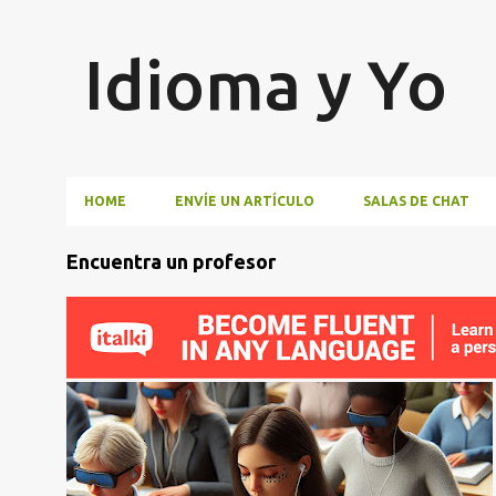
Idioma y Yo
HOME
ENVÍE UN ARTÍCULO
SALAS DE CHAT
E
Encuentra un profesor
n
t
r
a
d
ESCRITURA
INTRODUCCIÓN
MEMORIZACIÓN
a
MÉTODO
TACTO
+
s