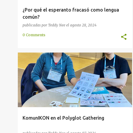
¿Por qué el esperanto fracasó como lengua
común?
publicadas por
Teddy Nee
el
agosto 28, 2024
0 Comments
COMUNIDAD
ENCUENTRO
EUROPA
INTERNACIONAL
PRESENTACIÓN
VISUAL
+
KomunIKON en el Polyglot Gathering